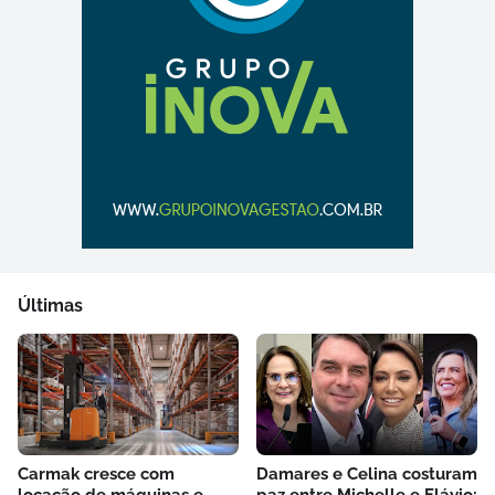
Últimas
Carmak cresce com
Damares e Celina costuram
locação de máquinas e
paz entre Michelle e Flávio: