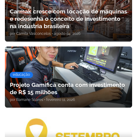
Carmak cresce com locação de máquinas
e redesenha o conceito de investimento
na indústria brasileira
por
Camila Vasconcelos
•
agosto 04, 2026
educação
Projeto Gamifica conta com investimento
de R$ 15 milhões
por
Ramane Soares
•
fevereiro 11, 2026