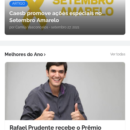
ARTIGO
Caesb promove ações especiais no
Setembro Amarelo
por
Camila Vasconcelos
•
setembro 27, 2021
Melhores do Ano
Ver todas
Rafael Prudente recebe o Prêmio