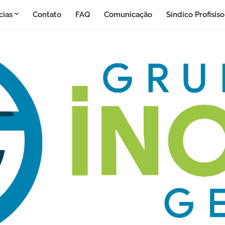
cias
Contato
FAQ
Comunicação
Síndico Profisis