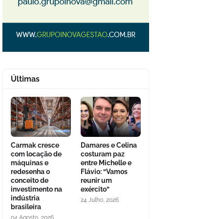
Últimas
Carmak cresce
Damares e Celina
com locação de
costuram paz
máquinas e
entre Michelle e
redesenha o
Flávio: “Vamos
conceito de
reunir um
investimento na
exército”
indústria
24 Julho, 2026
brasileira
04 Agosto, 2026