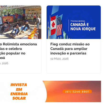
do Rolimista emociona
Fieg conduz missão ao
ias e celebra
Canadá para ampliar
ção popular no
inovação e parcerias
noá
02 Maio, 2026
o, 2026