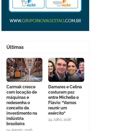
Últimas
Carmak cresce
Damares e Celina
com locação de
costuram paz
máquinas e
entre Michelle e
redesenha o
Flávio: “Vamos
conceito de
reunir um
investimento na
exército”
indústria
24 Julho, 2026
brasileira
04 Agosto, 2026