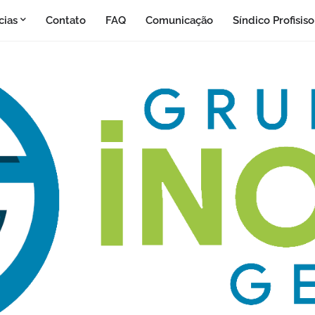
cias
Contato
FAQ
Comunicação
Síndico Profisis