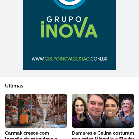
Últimas
Carmak cresce com
Damares e Celina costuram
locação de máquinas e
paz entre Michelle e Flávio: