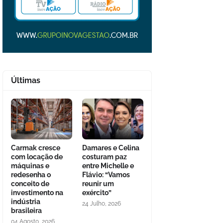
Últimas
Carmak cresce
Damares e Celina
com locação de
costuram paz
máquinas e
entre Michelle e
redesenha o
Flávio: “Vamos
conceito de
reunir um
investimento na
exército”
indústria
24 Julho, 2026
brasileira
04 Agosto, 2026