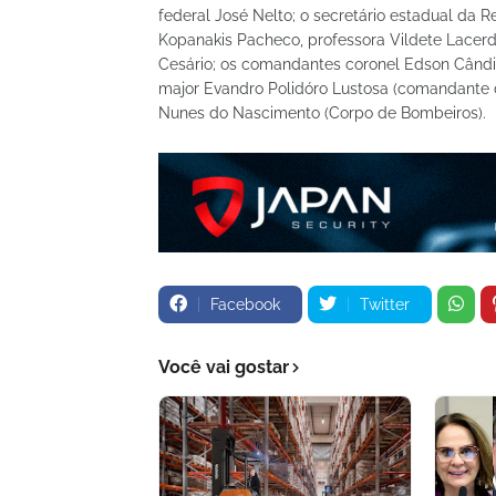
federal José Nelto; o secretário estadual da R
Kopanakis Pacheco, professora Vildete Lacerda
Cesário; os comandantes coronel Edson Cândid
major Evandro Polidóro Lustosa (comandante d
Nunes do Nascimento (Corpo de Bombeiros).
Facebook
Twitter
Você vai gostar