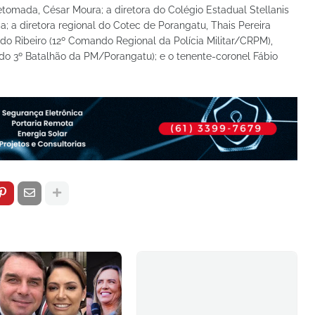
etomada, César Moura; a diretora do Colégio Estadual Stellanis
; a diretora regional do Cotec de Porangatu, Thais Pereira
o Ribeiro (12º Comando Regional da Polícia Militar/CRPM),
o 3º Batalhão da PM/Porangatu); e o tenente-coronel Fábio