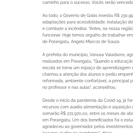
caminho para o sucesso. Vocês serão vencedor
Ao todo, o Governo de Goiás investiu R$ 230.99
adaptações para acessibilidade, instalação de
e combate a incêndios. "Antes, na nossa regi
funcionar. Hoje temos orgulho de trabalhar e
de Porangatu, Angelo Marcos de Souza.
A prefeita do município, Vanusa Valadares, a
realizados em Porangatu. "Quando a educação 
escola se torna um espaço de aprendizagem e 
chamou a atenção dos alunos e pediu empenho
reformada, ambiente confortável, a principal
no professor e nas aulas", aconselhou.
Desde o início da pandemia da Covid-19, já f
recursos com auxílio alimentação e aquisição 
somarão R$ 272.970,00, entre os meses de abril
em Porangatu. Um dos beneficiados foi o estu
agradeceu ao governador pelos investimentos.
isso nos ajudou na pandemia", disse.