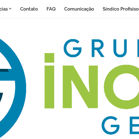
cias
Contato
FAQ
Comunicação
Síndico Profisis