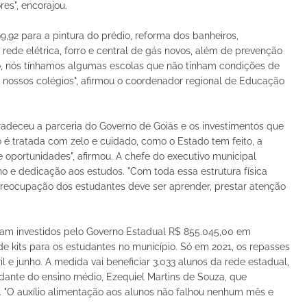
es", encorajou.
9,92 para a pintura do prédio, reforma dos banheiros,
 rede elétrica, forro e central de gás novos, além de prevenção
ão, nós tínhamos algumas escolas que não tinham condições de
m nossos colégios", afirmou o coordenador regional de Educação
gradeceu a parceria do Governo de Goiás e os investimentos que
é tratada com zelo e cuidado, como o Estado tem feito, a
oportunidades", afirmou. A chefe do executivo municipal
 e dedicação aos estudos. "Com toda essa estrutura física
 preocupação dos estudantes deve ser aprender, prestar atenção
oram investidos pelo Governo Estadual R$ 855.045,00 em
de kits para os estudantes no município. Só em 2021, os repasses
 e junho. A medida vai beneficiar 3.033 alunos da rede estadual,
dante do ensino médio, Ezequiel Martins de Souza, que
 "O auxílio alimentação aos alunos não falhou nenhum mês e