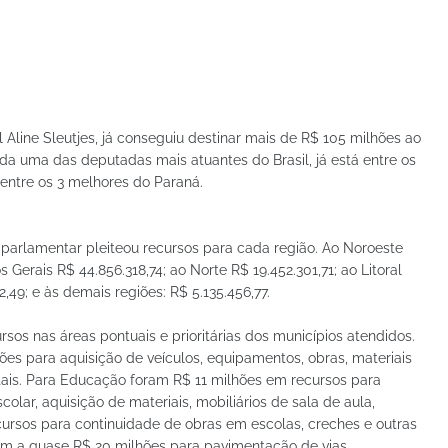
Aline Sleutjes, já conseguiu destinar mais de R$ 105 milhões ao
da uma das deputadas mais atuantes do Brasil, já está entre os
entre os 3 melhores do Paraná.
 parlamentar pleiteou recursos para cada região. Ao Noroeste
Gerais R$ 44.856.318,74; ao Norte R$ 19.452.301,71; ao Litoral
62,49; e às demais regiões: R$ 5.135.456,77.
os nas áreas pontuais e prioritárias dos municípios atendidos.
es para aquisição de veículos, equipamentos, obras, materiais
is. Para Educação foram R$ 11 milhões em recursos para
olar, aquisição de materiais, mobiliários de sala de aula,
rsos para continuidade de obras em escolas, creches e outras
m a quase R$ 20 milhões para pavimentação de vias,