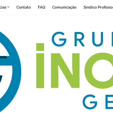
cias
Contato
FAQ
Comunicação
Síndico Profisis