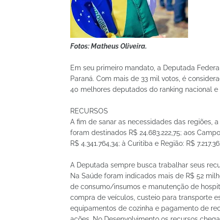
Fotos: Matheus Oliveira.
Em seu primeiro mandato, a Deputada Federal 
Paraná. Com mais de 33 mil votos, é considera
40 melhores deputados do ranking nacional e 
RECURSOS
A fim de sanar as necessidades das regiões, a
foram destinados R$ 24.683.222,75; aos Campos 
R$ 4.341.764,34; à Curitiba e Região: R$ 7.217.3
A Deputada sempre busca trabalhar seus recurs
Na Saúde foram indicados mais de R$ 52 milhõ
de consumo/insumos e manutenção de hospita
compra de veículos, custeio para transporte esc
equipamentos de cozinha e pagamento de recu
ações. No Desenvolvimento os recursos chega