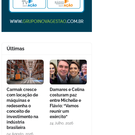
Últimas
Carmak cresce
Damares e Celina
com locação de
costuram paz
máquinas e
entre Michelle e
redesenha o
Flávio: “Vamos
conceito de
reunir um
investimento na
exército”
indústria
24 Julho, 2026
brasileira
04 Agosto, 2026