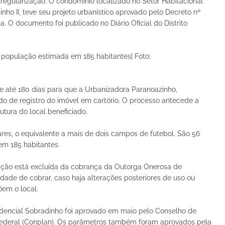
regularização. O condomínio localizado no Setor Habitacional
nho II, teve seu projeto urbanístico aprovado pelo Decreto nº
. O documento foi publicado no Diário Oficial do Distrito
 população estimada em 185 habitantes| Foto:
 até 180 dias para que a Urbanizadora Paranoazinho,
do de registro do imóvel em cartório. O processo antecede a
tura do local beneficiado.
res, o equivalente a mais de dois campos de futebol. São 56
em 185 habitantes.
ação está excluída da cobrança da Outorga Onerosa de
idade de cobrar, caso haja alterações posteriores de uso ou
õem o local.
sidencial Sobradinho foi aprovado em maio pelo Conselho de
o Federal (Conplan). Os parâmetros também foram aprovados pela