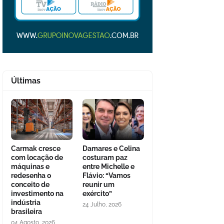
Últimas
Carmak cresce
Damares e Celina
com locação de
costuram paz
máquinas e
entre Michelle e
redesenha o
Flávio: “Vamos
conceito de
reunir um
investimento na
exército”
indústria
24 Julho, 2026
brasileira
04 Agosto, 2026