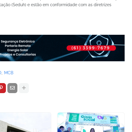
tação (Seduh) e estão em conformidade com as diretrizes
O
MCB