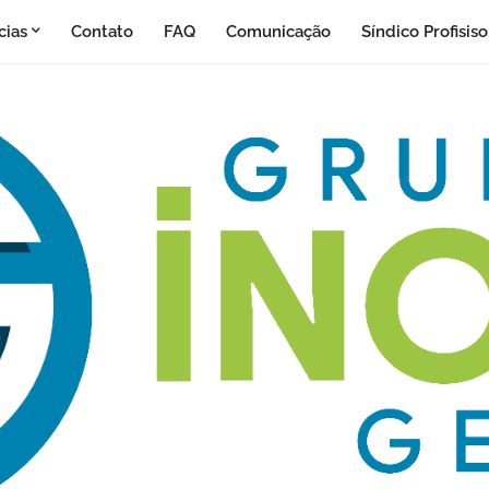
cias
Contato
FAQ
Comunicação
Síndico Profisis