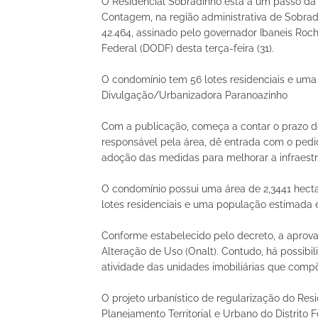
O Residencial Sobradinho está a um passo da 
Contagem, na região administrativa de Sobradi
42.464, assinado pelo governador Ibaneis Rocha
Federal (DODF) desta terça-feira (31).
O condomínio tem 56 lotes residenciais e uma
Divulgação/Urbanizadora Paranoazinho
Com a publicação, começa a contar o prazo de
responsável pela área, dê entrada com o pedi
adoção das medidas para melhorar a infraestru
O condomínio possui uma área de 2,3441 hecta
lotes residenciais e uma população estimada 
Conforme estabelecido pelo decreto, a aprov
Alteração de Uso (Onalt). Contudo, há possibil
atividade das unidades imobiliárias que comp
O projeto urbanístico de regularização do Re
Planejamento Territorial e Urbano do Distrit