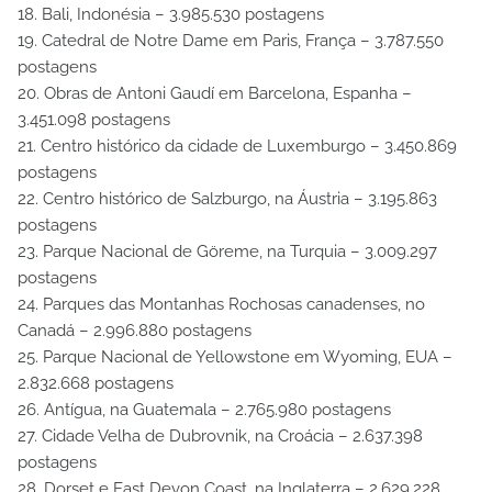
18. Bali, Indonésia – 3.985.530 postagens
19. Catedral de Notre Dame em Paris, França – 3.787.550
postagens
20. Obras de Antoni Gaudí em Barcelona, Espanha –
3.451.098 postagens
21. Centro histórico da cidade de Luxemburgo – 3.450.869
postagens
22. Centro histórico de Salzburgo, na Áustria – 3.195.863
postagens
23. Parque Nacional de Göreme, na Turquia – 3.009.297
postagens
24. Parques das Montanhas Rochosas canadenses, no
Canadá – 2.996.880 postagens
25. Parque Nacional de Yellowstone em Wyoming, EUA –
2.832.668 postagens
26. Antígua, na Guatemala – 2.765.980 postagens
27. Cidade Velha de Dubrovnik, na Croácia – 2.637.398
postagens
28. Dorset e East Devon Coast, na Inglaterra – 2.629.228