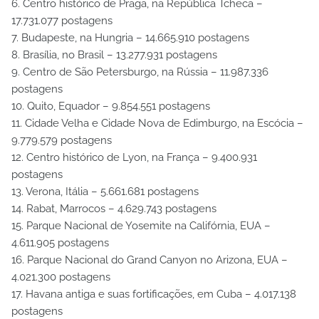
6. Centro histórico de Praga, na República Tcheca –
17.731.077 postagens
7. Budapeste, na Hungria – 14.665.910 postagens
8. Brasília, no Brasil – 13.277.931 postagens
9. Centro de São Petersburgo, na Rússia – 11.987.336
postagens
10. Quito, Equador – 9.854.551 postagens
11. Cidade Velha e Cidade Nova de Edimburgo, na Escócia –
9.779.579 postagens
12. Centro histórico de Lyon, na França – 9.400.931
postagens
13. Verona, Itália – 5.661.681 postagens
14. Rabat, Marrocos – 4.629.743 postagens
15. Parque Nacional de Yosemite na Califórnia, EUA –
4.611.905 postagens
16. Parque Nacional do Grand Canyon no Arizona, EUA –
4.021.300 postagens
17. Havana antiga e suas fortificações, em Cuba – 4.017.138
postagens