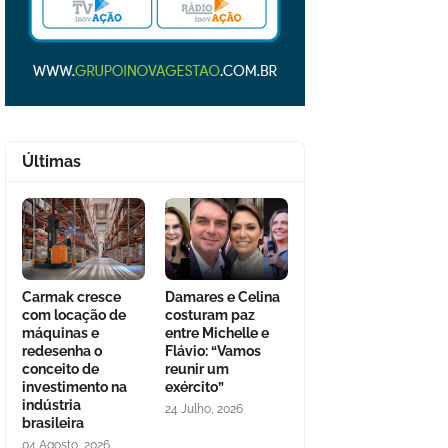
Últimas
Carmak cresce
Damares e Celina
com locação de
costuram paz
máquinas e
entre Michelle e
redesenha o
Flávio: “Vamos
conceito de
reunir um
investimento na
exército”
indústria
24 Julho, 2026
brasileira
04 Agosto, 2026