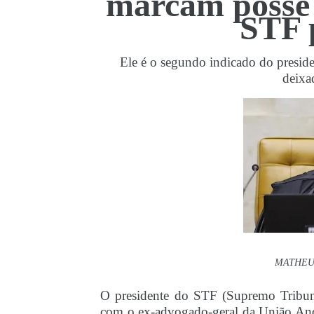
marcam posse 
STF 
Ele é o segundo indicado do preside
deixa
MATHEUS
O presidente do STF (Supremo Tribunal
com o ex-advogado-geral da União An