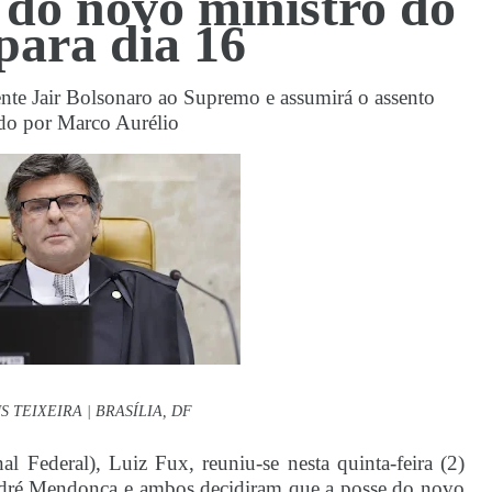
do novo ministro do
para dia 16
nte Jair Bolsonaro ao Supremo e assumirá o assento
do por Marco Aurélio
 TEIXEIRA | BRASÍLIA, DF
 Federal), Luiz Fux, reuniu-se nesta quinta-feira (2)
dré Mendonça e ambos decidiram que a posse do novo