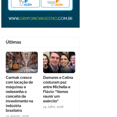
Últimas
Carmak cresce
Damares e Celina
com locação de
costuram paz
máquinas e
entre Michelle e
redesenha o
Flávio: “Vamos
conceito de
reunir um
investimento na
exército”
indústria
24 Julho, 2026
brasileira
04 Agosto, 2026