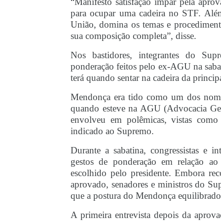
“Manifesto satisfação ímpar pela apr
para ocupar uma cadeira no STF. Além
União, domina os temas e procedimento
sua composição completa”, disse.
Nos bastidores, integrantes do S
ponderação feitos pelo ex-AGU na sabat
terá quando sentar na cadeira da principa
Mendonça era tido como um dos nomes
quando esteve na AGU (Advocacia Geral
envolveu em polêmicas, vistas como 
indicado ao Supremo.
Durante a sabatina, congressistas e 
gestos de ponderação em relação ao p
escolhido pelo presidente. Embora rec
aprovado, senadores e ministros do Su
que a postura do Mendonça equilibrado 
A primeira entrevista depois da aprova