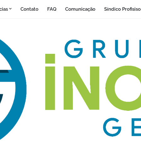
cias
Contato
FAQ
Comunicação
Síndico Profisis