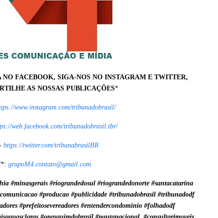
A NO FACEBOOK, SIGA-NOS NO INSTAGRAM E TWITTER,
TILHE AS NOSSAS PUBLICAÇÕES
*
ttps://www.instagram.com/tribunadobrasil/
tps://web.facebook.com/tribunadobrasil.tbr/
-
https://twitter.com/tribunabrasilBR
l
*:
grupoM4.contato@gmail.com
bahia #minasgerais #riograndedosul #riograndedonorte #santacatarina
#comunicacao #producao #publicidade #tribunadobrasil #tribunadodf
nadores #prefeitosevereadores #entendercondominio #folhadodf
aisaguasclaras #opasquimdobrasil #pautanacional #consultarimoveis