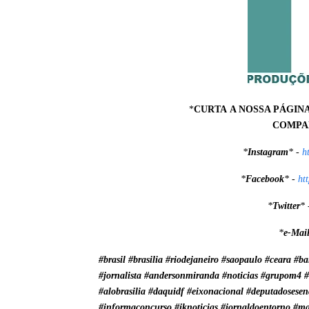
*
CURTA A NOSSA PÁGIN
COMPAR
*
Instagram
* -
h
*
Facebook
* -
ht
*
Twitter
* 
*
e-Mai
#brasil #brasilia #riodejaneiro #saopaulo #ceara #
#jornalista #andersonmiranda #noticias #grupom4 
#alobrasilia #daquidf #eixonacional #deputadosese
#informaconcurso #jknoticias #jornaldoentorno #m