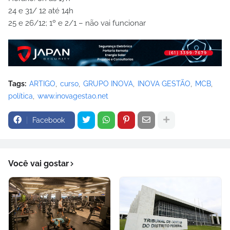
24 e 31/ 12 até 14h
25 e 26/12; 1º e 2/1 – não vai funcionar
Tags:
ARTIGO
curso
GRUPO INOVA
INOVA GESTÃO
MCB
política
www.inovagestao.net
Facebook
Você vai gostar