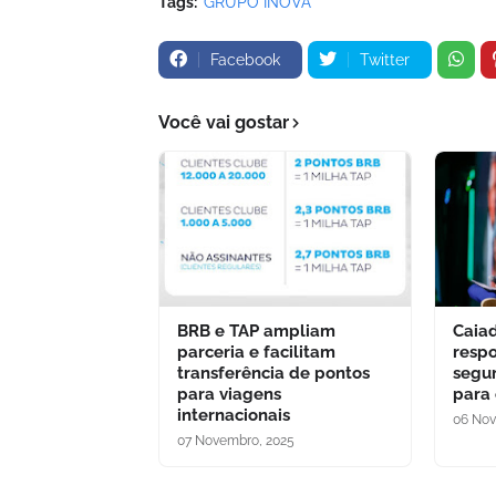
Tags:
GRUPO INOVA
Facebook
Twitter
Você vai gostar
BRB e TAP ampliam
Caia
parceria e facilitam
respo
transferência de pontos
segu
para viagens
para
internacionais
06 Nov
07 Novembro, 2025