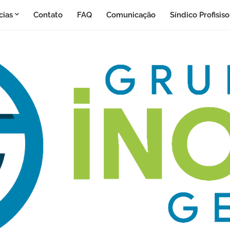
cias
Contato
FAQ
Comunicação
Síndico Profisis