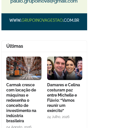
Últimas
Carmak cresce
Damares e Celina
com locação de
costuram paz
máquinas e
entre Michelle e
redesenha o
Flávio: “Vamos
conceito de
reunir um
investimento na
exército”
indústria
24 Julho, 2026
brasileira
04 Agosto, 2026