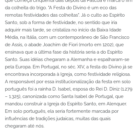
que começa cinqüenta dias depois da Páscoa e marca o fim
da colheita do trigo. "A Festa do Divino é um eco das
remotas festividades das colheitas". Já o culto ao Espírito
Santo, sob a forma de festividade, no sentido que iria
adquirir mais tarde, se cristaliza no início da Baixa Idade
Média, na Itália, com um contemporâneo de São Francisco
de Assis, o abade Joachim de Fiori (morto em 1202), que
ensinava que a última fase da história seria a do Espírito
Santo. Suas idéias chegaram a Alemanha e espalharam-se
pela Europa. Em Portugal, no séc. XIV, a festa do Divino já se
encontrava incorporada à Igreja, como festividade religiosa.
A responsável por essa institucionalização da festa em solo
português foi a rainha D. Isabel, esposa do Rei D. Diniz (1.279
– 1.325), canonizada como Santa Isabel de Portugal, que
mandou construir a Igreja do Espírito Santo, em Alenquer.
Em solo português, ela seria fortemente marcada por
influências de tradições judaicas, muitas das quais
chegaram até nós.