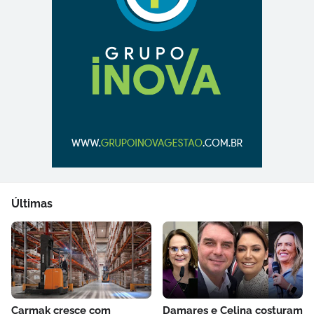
Últimas
Carmak cresce com
Damares e Celina costuram