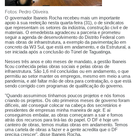
Fotos: Pedro Oliveira.
O governador Ibaneis Rocha recebeu mais um importante
apoio à sua reeleição nesta quarta-feira (31), o de sindicatos
que representam os setores da indústria, construção civil e de
materiais. O emedebista agradeceu a parceria e prometeu
seguir a agenda de desenvolvimento do Distrito Federal com
mais obras de infraestrutura, a exemplo da pavimentação em
concreto da W3 Sul, que está em andamento, e da Estrutural, a
ser iniciada após a conclusão do Túnel de Taguatinga.
Nesses três anos e oito meses de mandato, a gestão Ibaneis
ficou conhecida pelas obras sociais e pelas obras de
infraestrutura. São 1,6 mil concluídas ou em andamento, o que
permitiu ao setor manter os empregos, mesmo em meio a uma
pandemia, e até faltar mão de obra para contratação, o que está
sendo corrigido com programas de qualificação do governo.
"Quando assumimos tínhamos poucos projetos e nós fomos
criando os projetos. Os oito primeiros meses de governo foram
difíceis, até conseguir colocar na cabeça dos secretários e
presidentes de empresas minha maneira de agir. E aí
conseguimos embalar, as obras começaram a sair e fomos
atrás dos recursos para tirá-las do papel. O DF é hoje um
canteiro de obras, temos muitas obras em andamento. Temos
uma cartela de obras a fazer e a gente acredita que o DF
precisa crescer", disse Ibaneis Rocha.