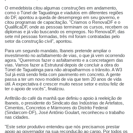
O emedebista citou algumas construções em andamento,
como o Túnel de Taguatinga e viadutos em diferentes regiões
do DF, apontou a queda de desemprego em seu governo, e
citou programas de capacitação. "Criamos o RenovaDF e o
QualificaDF, onde as pessoas terminam os cursos, recebem os
diplomas e já vão buscando os empregos. No RenovaDF, das
sete mil pessoas formadas, três mil foram contratadas pelo
setor da construção civil", apontou.
Para um segundo mandato, Ibaneis pretende ampliar o
investimento no asfaltamento de vias, o que já vem ocorrendo
agora. "Queremos fazer o asfaltamento e a concretagem das
vias. Vamos fazer a Estrutural depois de concluir a obra do
Túnel de Taguatinga para não atrapalharmos o trânsito. A W3
Sul já está sendo feita com pavimento em concreto. A gente
passa a ter um novo modelo de via que tem 20 anos de vida
útil. A expectativa é crescer muito nesse setor e estou feliz de
ter o apoio de vocês", finalizou.
Anfitrião do café da manhã que definiu o apoio à reeleição de
Ibaneis, o presidente do Sindicato das Indústrias de Artefatos,
Cimentos, Concretos e Mármores do Distrito Federal
(Sindarcom-DF), José Antônio Goulart, reconheceu o trabalho
nas cidades.
"Este setor produtivo entendeu que nós precisamos prestar
apoio ao governador na sua recondução ao cargo. Por todos os