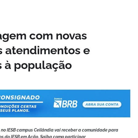
iagem com novas
os atendimentos e
s à população
9 no IESB campus Ceilândia vai receber a comunidade para
tos do IESB em Ação. Saiba como participar