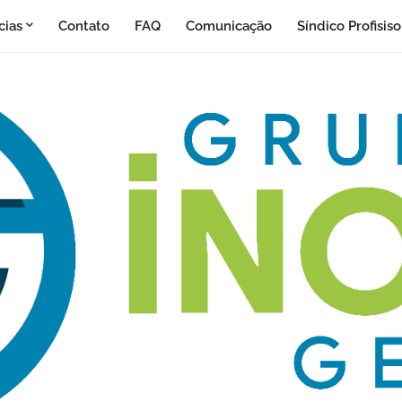
cias
Contato
FAQ
Comunicação
Síndico Profisis