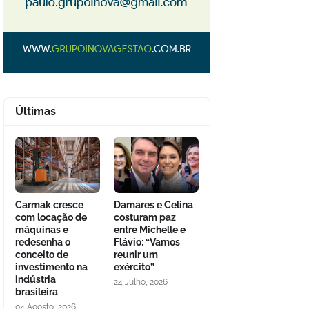
Últimas
Carmak cresce
Damares e Celina
com locação de
costuram paz
máquinas e
entre Michelle e
redesenha o
Flávio: “Vamos
conceito de
reunir um
investimento na
exército”
indústria
24 Julho, 2026
brasileira
04 Agosto, 2026