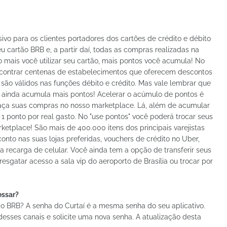
vo para os clientes portadores dos cartões de crédito e débito
eu cartão BRB e, a partir daí, todas as compras realizadas na
 mais você utilizar seu cartão, mais pontos você acumula! No
ncontrar centenas de estabelecimentos que oferecem descontos
 são válidos nas funções débito e crédito. Mas vale lembrar que
e ainda acumula mais pontos! Acelerar o acúmulo de pontos é
faça suas compras no nosso marketplace. Lá, além de acumular
1 ponto por real gasto. No "use pontos" você poderá trocar seus
etplace! São mais de 400.000 itens dos principais varejistas
conto nas suas lojas preferidas, vouchers de crédito no Uber,
ara recarga de celular. Você ainda tem a opção de transferir seus
esgatar acesso a sala vip do aeroporto de Brasília ou trocar por
essar?
 BRB? A senha do Curtaí é a mesma senha do seu aplicativo.
esses canais e solicite uma nova senha. A atualização desta