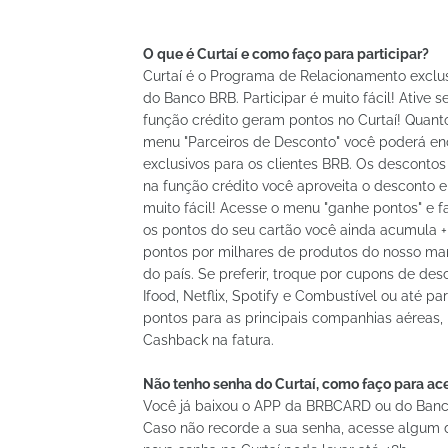
O que é Curtaí e como faço para participar?
Curtaí é o Programa de Relacionamento exclusi
do Banco BRB. Participar é muito fácil! Ative s
função crédito geram pontos no Curtaí! Quanto
menu "Parceiros de Desconto" você poderá e
exclusivos para os clientes BRB. Os descontos
na função crédito você aproveita o desconto 
muito fácil! Acesse o menu "ganhe pontos" e 
os pontos do seu cartão você ainda acumula + 
pontos por milhares de produtos do nosso mark
do país. Se preferir, troque por cupons de des
Ifood, Netflix, Spotify e Combustível ou até p
pontos para as principais companhias aéreas, r
Cashback na fatura.
Não tenho senha do Curtaí, como faço para ac
Você já baixou o APP da BRBCARD ou do Banco
Caso não recorde a sua senha, acesse algum d