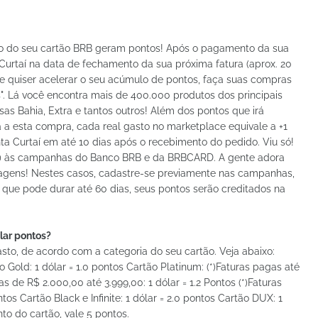
to do seu cartão BRB geram pontos! Após o pagamento da sua
 Curtaí na data de fechamento da sua próxima fatura (aprox. 20
e quiser acelerar o seu acúmulo de pontos, faça suas compras
. Lá você encontra mais de 400.000 produtos dos principais
sas Bahia, Extra e tantos outros! Além dos pontos que irá
a esta compra, cada real gasto no marketplace equivale a +1
ta Curtaí em até 10 dias após o recebimento do pedido. Viu só!
 (a) às campanhas do Banco BRB e da BRBCARD. A gente adora
tagens! Nestes casos, cadastre-se previamente nas campanhas,
 que pode durar até 60 dias, seus pontos serão creditados na
lar pontos?
sto, de acordo com a categoria do seu cartão. Veja abaixo:
ão Gold: 1 dólar = 1.0 pontos Cartão Platinum: (*)Faturas pagas até
as de R$ 2.000,00 até 3.999,00: 1 dólar = 1.2 Pontos (*)Faturas
tos Cartão Black e Infinite: 1 dólar = 2.0 pontos Cartão DUX: 1
to do cartão, vale 5 pontos.