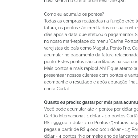
nova senha no Curtaí pode levar até 48h.
Como eu acumulo os pontos?
Todas as compras realizadas na função crédi
fatura, os pontos são creditados na sua conta
dias após a data que efetuou o pagamento). S
no nosso marketplace do menu "Ganhe Pontos"
varejistas do país como Magalu, Ponto Frio, Ca
acumular no pagamento da fatura relacionada 
ponto. Estes pontos são creditados na sua con
Mais pontos e mais rápido! Ah! Fique atento
presentear nossos clientes com pontos e van
acompanhe o resultado e após apuração final,
conta Curtaí.
Quanto eu preciso gastar por mês para acumu
Você pode acumular até 4 pontos por dólar ga
Cartão Internacional: 1 dólar = 1.0 pontos Cart
R$ 1.999,00: 1 dólar = 1.0 Pontos (*)Faturas pag
pagas a partir de R$ 4.000,00: 1 dólar = 1.5 Pon
dólar = 4 pontos *No primeiro ano de lançamen