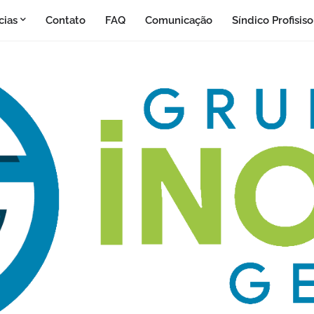
cias
Contato
FAQ
Comunicação
Síndico Profisis