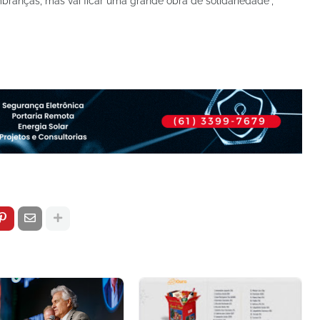
branças, mas vai ficar uma grande obra de solidariedade",