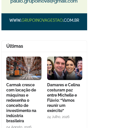
Últimas
Carmak cresce
Damares e Celina
com locação de
costuram paz
máquinas e
entre Michelle e
redesenha o
Flávio: “Vamos
conceito de
reunir um
investimento na
exército”
indústria
24 Julho, 2026
brasileira
04 Agosto, 2026