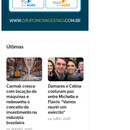
Últimas
Carmak cresce
Damares e Celina
com locação de
costuram paz
máquinas e
entre Michelle e
redesenha o
Flávio: “Vamos
conceito de
reunir um
investimento na
exército”
indústria
24 Julho, 2026
brasileira
04 Agosto, 2026