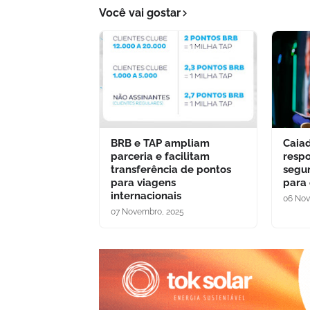
Você vai gostar
BRB e TAP ampliam
Caia
parceria e facilitam
respo
transferência de pontos
segu
para viagens
para
internacionais
06 Nov
07 Novembro, 2025