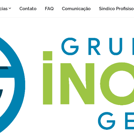
cias
Contato
FAQ
Comunicação
Síndico Profisis