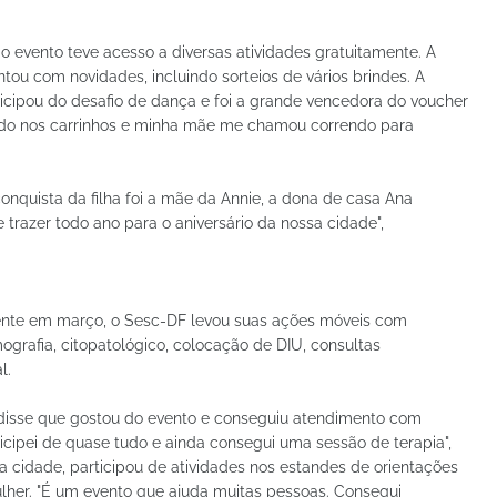
 evento teve acesso a diversas atividades gratuitamente. A
ou com novidades, incluindo sorteios de vários brindes. A
ticipou do desafio de dança e foi a grande vencedora do voucher
ndo nos carrinhos e minha mãe me chamou correndo para
quista da filha foi a mãe da Annie, a dona de casa Ana
e trazer todo ano para o aniversário da nossa cidade",
nte em março, o Sesc-DF levou suas ações móveis com
rafia, citopatológico, colocação de DIU, consultas
l.
 disse que gostou do evento e conseguiu atendimento com
ticipei de quase tudo e ainda consegui uma sessão de terapia",
a cidade, participou de atividades nos estandes de orientações
ulher. "É um evento que ajuda muitas pessoas. Consegui