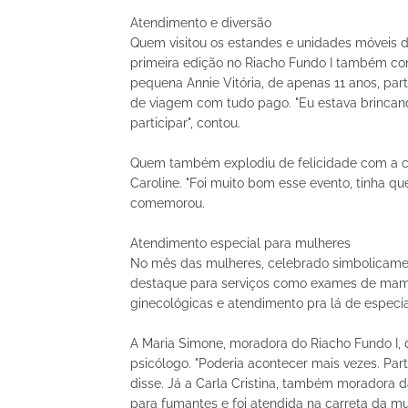
Atendimento e diversão
Quem visitou os estandes e unidades móveis do
primeira edição no Riacho Fundo I também cont
pequena Annie Vitória, de apenas 11 anos, par
de viagem com tudo pago. "Eu estava brinca
participar", contou.
Quem também explodiu de felicidade com a con
Caroline. "Foi muito bom esse evento, tinha qu
comemorou.
Atendimento especial para mulheres
No mês das mulheres, celebrado simbolicame
destaque para serviços como exames de mamog
ginecológicas e atendimento pra lá de especia
A Maria Simone, moradora do Riacho Fundo I,
psicólogo. "Poderia acontecer mais vezes. Par
disse. Já a Carla Cristina, também moradora d
para fumantes e foi atendida na carreta da m