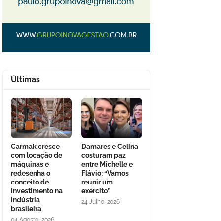
Últimas
Carmak cresce
Damares e Celina
com locação de
costuram paz
máquinas e
entre Michelle e
redesenha o
Flávio: “Vamos
conceito de
reunir um
investimento na
exército”
indústria
24 Julho, 2026
brasileira
04 Agosto, 2026