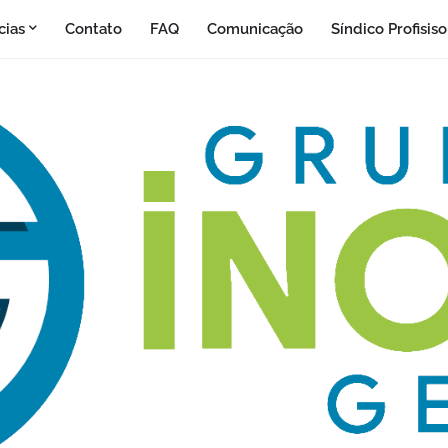
cias
Contato
FAQ
Comunicação
Síndico Profisis