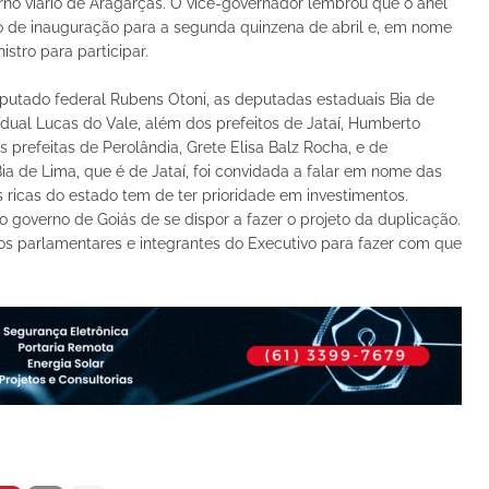
rno viário de Aragarças. O vice-governador lembrou que o anel
são de inauguração para a segunda quinzena de abril e, em nome
stro para participar.
utado federal Rubens Otoni, as deputadas estaduais Bia de
ual Lucas do Vale, além dos prefeitos de Jataí, Humberto
 prefeitas de Perolândia, Grete Elisa Balz Rocha, e de
ia de Lima, que é de Jataí, foi convidada a falar em nome das
ricas do estado tem de ter prioridade em investimentos.
governo de Goiás de se dispor a fazer o projeto da duplicação.
os parlamentares e integrantes do Executivo para fazer com que