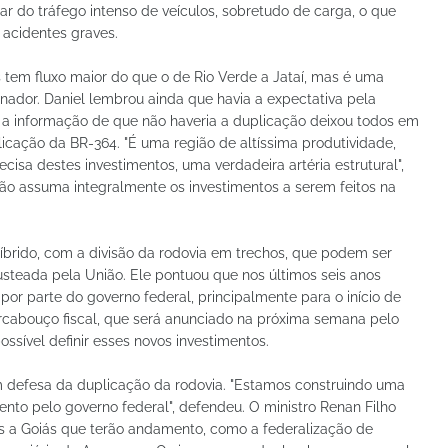
ar do tráfego intenso de veículos, sobretudo de carga, o que
 acidentes graves.
ros tem fluxo maior do que o de Rio Verde a Jataí, mas é uma
rnador. Daniel lembrou ainda que havia a expectativa pela
s a informação de que não haveria a duplicação deixou todos em
licação da BR-364. "É uma região de altíssima produtividade,
isa destes investimentos, uma verdadeira artéria estrutural",
ião assuma integralmente os investimentos a serem feitos na
brido, com a divisão da rodovia em trechos, que podem ser
usteada pela União. Ele pontuou que nos últimos seis anos
or parte do governo federal, principalmente para o início de
arcabouço fiscal, que será anunciado na próxima semana pelo
ssível definir esses novos investimentos.
 defesa da duplicação da rodovia. "Estamos construindo uma
imento pelo governo federal", defendeu. O ministro Renan Filho
s a Goiás que terão andamento, como a federalização de