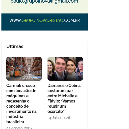
Últimas
Carmak cresce
Damares e Celina
com locação de
costuram paz
máquinas e
entre Michelle e
redesenha o
Flávio: “Vamos
conceito de
reunir um
investimento na
exército”
indústria
24 Julho, 2026
brasileira
04 Agosto, 2026