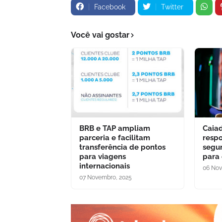
Facebook
Twitter
Você vai gostar
BRB e TAP ampliam
Caia
parceria e facilitam
respo
transferência de pontos
segu
para viagens
para
internacionais
06 Nov
07 Novembro, 2025