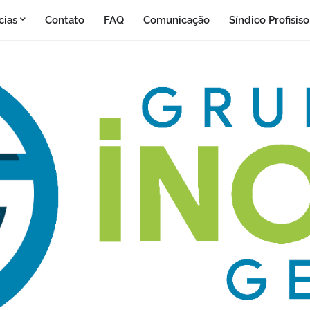
cias
Contato
FAQ
Comunicação
Síndico Profisis