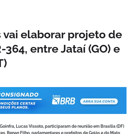
vai elaborar projeto de
364, entre Jataí (GO) e
T)
Goinfra, Lucas Vissoto, participaram de reunião em Brasília (DF)
tes, Renan Filho, parlamentares e prefeitos de Goiás e do Mato