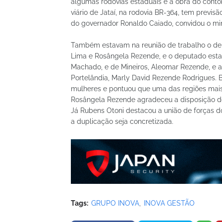
algumas rodovias estaduais e a obra do conto
viário de Jataí, na rodovia BR-364, tem previ
do governador Ronaldo Caiado, convidou o mini
Também estavam na reunião de trabalho o dep
Lima e Rosângela Rezende, e o deputado estad
Machado, e de Mineiros, Aleomar Rezende, e as
Portelândia, Marly David Rezende Rodrigues. B
mulheres e pontuou que uma das regiões mais 
Rosângela Rezende agradeceu a disposição do 
Já Rubens Otoni destacou a união de forças d
a duplicação seja concretizada.
Tags:
GRUPO INOVA
INOVA GESTÃO