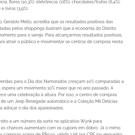
a, flores (10,3%); eletrônicos (7,6%); chocolates/trufas (6,4%);
e livros (3,9%).
 Geraldo Mello, acredita que os resultados positivos das
tadas pelos shoppings ilustram que a economia do Distrito
omento para o varejo. Para alcançarmos resultados positivos,
ra atrair o público e movimentar os centros de compras nesta
s vendas para o Dia dos Namorados cresçam 10% comparadas a
ll espera um movimento 10% maior que no ano passado. A
e uma celebração à altura. Por isso, o centro de compras
o de um Jeep Renegade automático e a Coleção Mil Delícias
a adoçar o dia dos apaixonados.
eito a um número da sorte no aplicativo Wynk para
a, as chances aumentam com os cupons em dobro. Já o mimo
r compras acima de R$500, válido 1 kit por CPF (ou enquanto