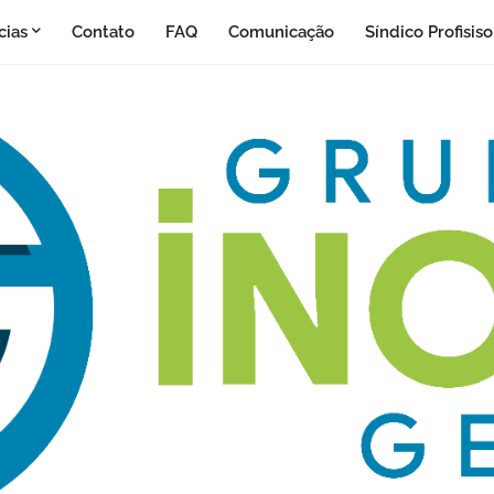
cias
Contato
FAQ
Comunicação
Síndico Profisis