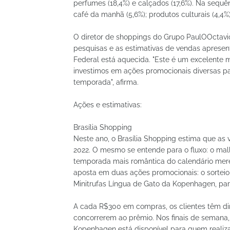
perfumes (18,4%) e calçados (17,6%). Na sequênci
café da manhã (5,6%); produtos culturais (4,4%) 
O diretor de shoppings do Grupo PaulOOctavio,
pesquisas e as estimativas de vendas apresen
Federal está aquecida. "Este é um excelente m
investimos em ações promocionais diversas pa
temporada", afirma.
Ações e estimativas:
Brasília Shopping
Neste ano, o Brasília Shopping estima que a
2022. O mesmo se entende para o fluxo: o ma
temporada mais romântica do calendário merec
aposta em duas ações promocionais: o sortei
Minitrufas Língua de Gato da Kopenhagen, par
A cada R$300 em compras, os clientes têm dir
concorrerem ao prêmio. Nos finais de seman
Kopenhagen está disponível para quem realiza