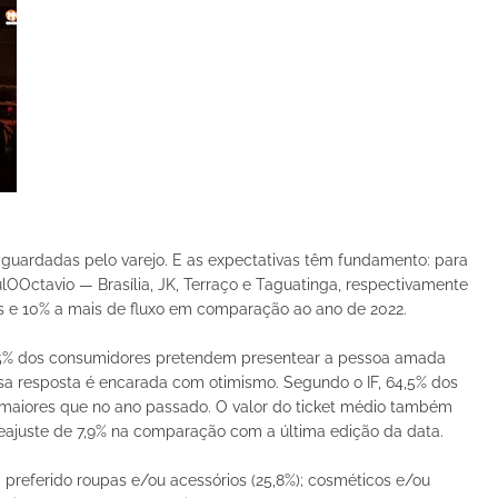
uardadas pelo varejo. E as expectativas têm fundamento: para
lOOctavio — Brasília, JK, Terraço e Taguatinga, respectivamente
 e 10% a mais de fluxo em comparação ao ano de 2022.
4,5% dos consumidores pretendem presentear a pessoa amada
ssa resposta é encarada com otimismo. Segundo o IF, 64,5% dos
maiores que no ano passado. O valor do ticket médio também
 reajuste de 7,9% na comparação com a última edição da data.
 preferido roupas e/ou acessórios (25,8%); cosméticos e/ou