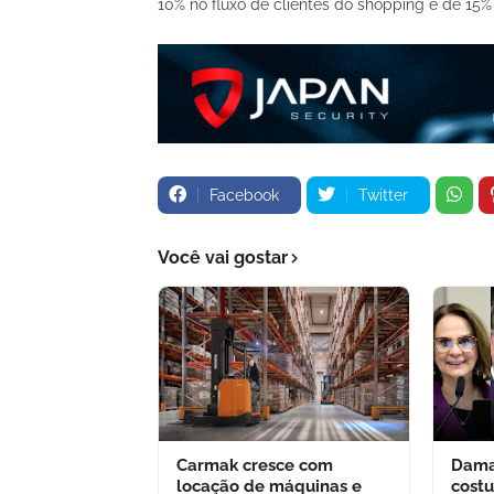
10% no fluxo de clientes do shopping e de 15
Facebook
Twitter
Você vai gostar
Carmak cresce com
Dama
locação de máquinas e
cost