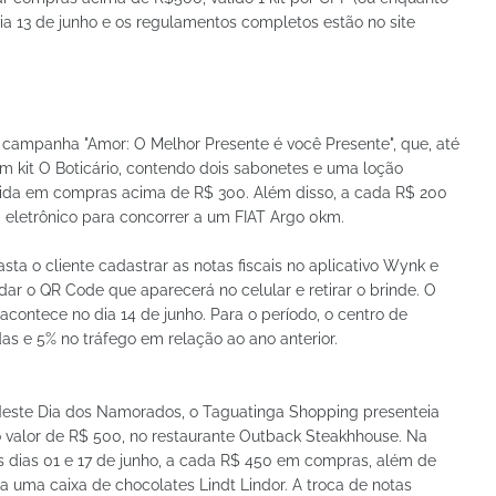
ia 13 de junho e os regulamentos completos estão no site
campanha "Amor: O Melhor Presente é você Presente", que, até
um kit O Boticário, contendo dois sabonetes e uma loção
ida em compras acima de R$ 300. Além disso, a cada R$ 200
eletrônico para concorrer a um FIAT Argo 0km.
basta o cliente cadastrar as notas fiscais no aplicativo Wynk e
lidar o QR Code que aparecerá no celular e retirar o brinde. O
 acontece no dia 14 de junho. Para o período, o centro de
 e 5% no tráfego em relação ao ano anterior.
este Dia dos Namorados, o Taguatinga Shopping presenteia
no valor de R$ 500, no restaurante Outback Steakhhouse. Na
 dias 01 e 17 de junho, a cada R$ 450 em compras, além de
sa uma caixa de chocolates Lindt Lindor. A troca de notas