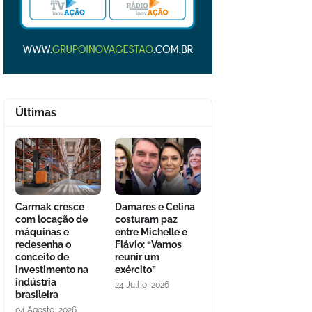
Últimas
Carmak cresce
Damares e Celina
com locação de
costuram paz
máquinas e
entre Michelle e
redesenha o
Flávio: “Vamos
conceito de
reunir um
investimento na
exército”
indústria
24 Julho, 2026
brasileira
04 Agosto, 2026