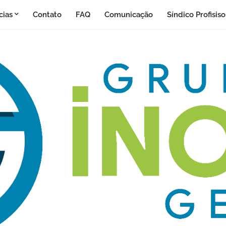
cias
Contato
FAQ
Comunicação
Síndico Profisis