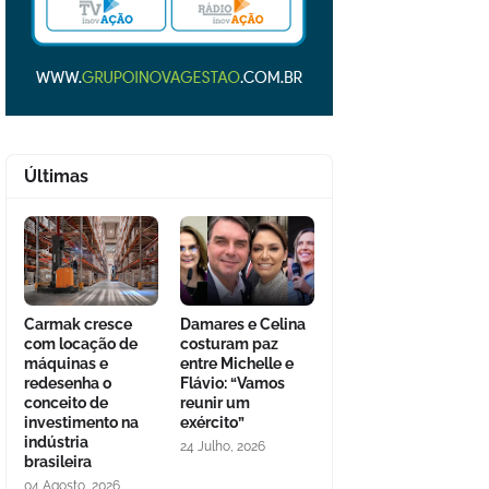
Últimas
Carmak cresce
Damares e Celina
com locação de
costuram paz
máquinas e
entre Michelle e
redesenha o
Flávio: “Vamos
conceito de
reunir um
investimento na
exército”
indústria
24 Julho, 2026
brasileira
04 Agosto, 2026