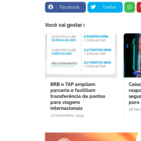
Facebook
Twitter
Você vai gostar
BRB e TAP ampliam
Caia
parceria e facilitam
respo
transferência de pontos
segu
para viagens
para
internacionais
06 Nov
07 Novembro, 2025