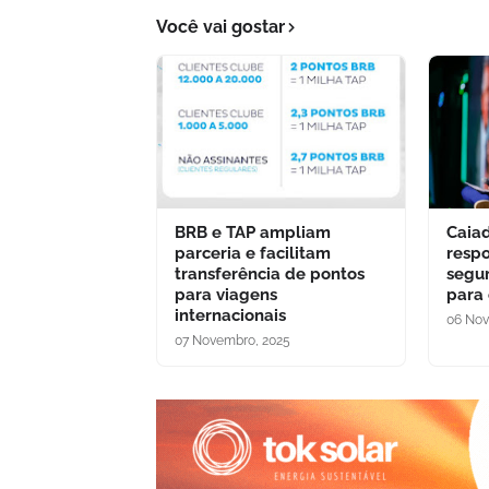
Você vai gostar
BRB e TAP ampliam
Caia
parceria e facilitam
respo
transferência de pontos
segu
para viagens
para
internacionais
06 Nov
07 Novembro, 2025