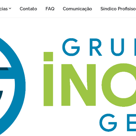
cias
Contato
FAQ
Comunicação
Síndico Profisis