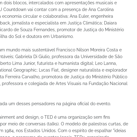
m dois blocos, intercalados com apresentações musicais e
PU Countdown vai contar com a presença de Ana Carolina
economia circular e colaborativa; Ana Euler, engenheira
ack, jornalista e especialista em Justiça Climática; Daiara
k Ricardo de Souza Fernandes, promotor de Justiça do Ministério
 Filha do Sol e doutora em Urbanismo.
m mundo mais sustentável Francisco Nilson Moreira Costa e
ntáveis; Gabriela Di Giulio, professora da Universidade de São
rto Lima Junior, futurista e humanista digital; Leo Lanna,
ional Geographic; Lvcas Fiat, designer naturalista e explorador
a Ferreira Carvalho, promotora de Justiça do Ministério Público
 professora e colegiada de Artes Visuais na Fundação Nacional
ada um desses pensadores na página oficial do evento.
ainment and design, o TED é uma organização sem fins
 por meio de conversas (talks). O modelo de palestras curtas, de
 1984, nos Estados Unidos. Com o espírito de espalhar "ideias