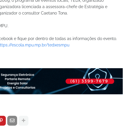
2009, o programa de eventos locais, TEDx, organizado
zadora licenciada a assessora-chefe de Estratégia e
ganizador o consultor Caetano Tona.
MPU.
ook e fique por dentro de todas as informações do evento.
ttps://escola.mpu.mp.br/tedxesmpu