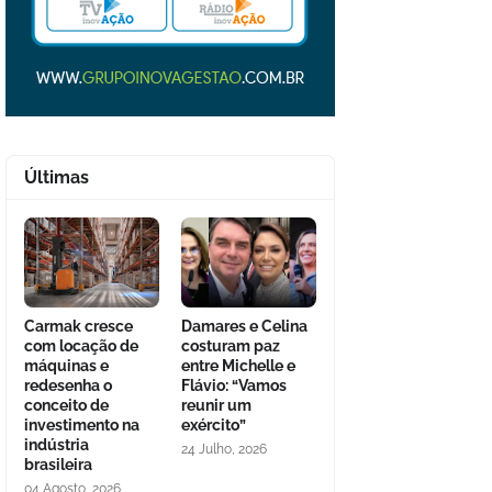
Últimas
Carmak cresce
Damares e Celina
com locação de
costuram paz
máquinas e
entre Michelle e
redesenha o
Flávio: “Vamos
conceito de
reunir um
investimento na
exército”
indústria
24 Julho, 2026
brasileira
04 Agosto, 2026