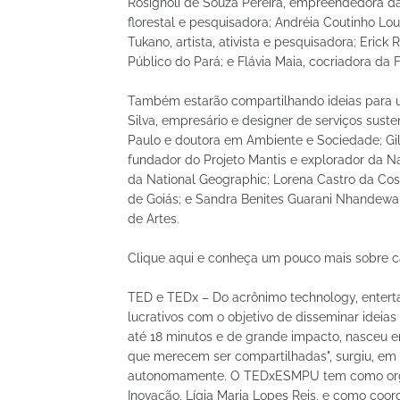
Rosignoli de Souza Pereira, empreendedora da 
florestal e pesquisadora; Andréia Coutinho Loub
Tukano, artista, ativista e pesquisadora; Eric
Público do Pará; e Flávia Maia, cocriadora da
Também estarão compartilhando ideias para u
Silva, empresário e designer de serviços suste
Paulo e doutora em Ambiente e Sociedade; Gilbe
fundador do Projeto Mantis e explorador da Nat
da National Geographic; Lorena Castro da Cost
de Goiás; e Sandra Benites Guarani Nhandewa,
de Artes.
Clique aqui e conheça um pouco mais sobre c
TED e TEDx – Do acrônimo technology, entert
lucrativos com o objetivo de disseminar ideias
até 18 minutos e de grande impacto, nasceu em
que merecem ser compartilhadas", surgiu, em 
autonomamente. O TEDxESMPU tem como organi
Inovação, Lígia Maria Lopes Reis, e como coor