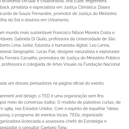
economia circular e colaborativa; Ana Euler, engenheira
ack, jornalista e especialista em Justiça Climática; Daiara
k Ricardo de Souza Fernandes, promotor de Justiça do Ministério
 Filha do Sol e doutora em Urbanismo.
m mundo mais sustentável Francisco Nilson Moreira Costa e
ntáveis; Gabriela Di Giulio, professora da Universidade de São
rto Lima Junior, futurista e humanista digital; Leo Lanna,
ional Geographic; Lvcas Fiat, designer naturalista e explorador
a Ferreira Carvalho, promotora de Justiça do Ministério Público
 professora e colegiada de Artes Visuais na Fundação Nacional
ada um desses pensadores na página oficial do evento.
ainment and design, o TED é uma organização sem fins
 por meio de conversas (talks). O modelo de palestras curtas, de
 1984, nos Estados Unidos. Com o espírito de espalhar "ideias
2009, o programa de eventos locais, TEDx, organizado
zadora licenciada a assessora-chefe de Estratégia e
ganizador o consultor Caetano Tona.