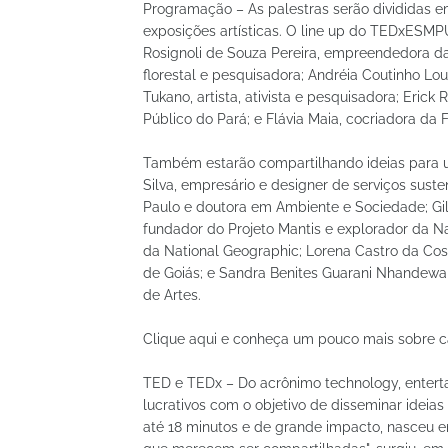
Programação – As palestras serão divididas e
exposições artísticas. O line up do TEDxESM
Rosignoli de Souza Pereira, empreendedora da 
florestal e pesquisadora; Andréia Coutinho Loub
Tukano, artista, ativista e pesquisadora; Eric
Público do Pará; e Flávia Maia, cocriadora da
Também estarão compartilhando ideias para u
Silva, empresário e designer de serviços suste
Paulo e doutora em Ambiente e Sociedade; Gilbe
fundador do Projeto Mantis e explorador da Nat
da National Geographic; Lorena Castro da Cost
de Goiás; e Sandra Benites Guarani Nhandewa,
de Artes.
Clique aqui e conheça um pouco mais sobre c
TED e TEDx – Do acrônimo technology, entert
lucrativos com o objetivo de disseminar ideias
até 18 minutos e de grande impacto, nasceu em