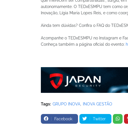
que merecem ser compartilhadas", surgiu, em 
autonomamente. O TEDxESMPU tem como organi
Inovação, Lígia Maria Lopes Reis, e como coor
Ainda tem dúvidas? Confira o FAQ do TEDxES
Acompanhe o TEDxESMPU no Instagram e Faceb
Conheça também a página oficial do evento:
h
Tags:
GRUPO INOVA
INOVA GESTÃO
Facebook
Twitter