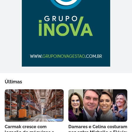
Últimas
Carmak cresce com
Damares e Celina costuram