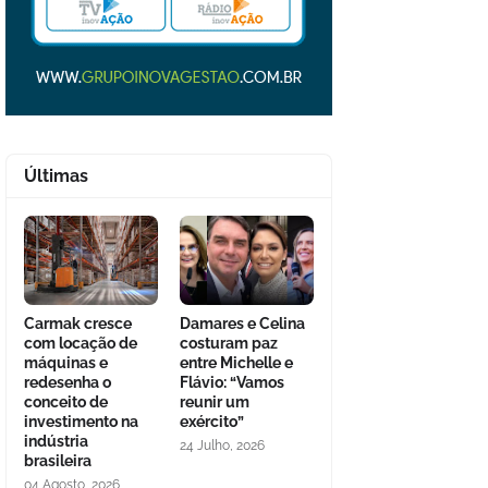
Últimas
Carmak cresce
Damares e Celina
com locação de
costuram paz
máquinas e
entre Michelle e
redesenha o
Flávio: “Vamos
conceito de
reunir um
investimento na
exército”
indústria
24 Julho, 2026
brasileira
04 Agosto, 2026