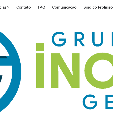
cias
Contato
FAQ
Comunicação
Síndico Profisis