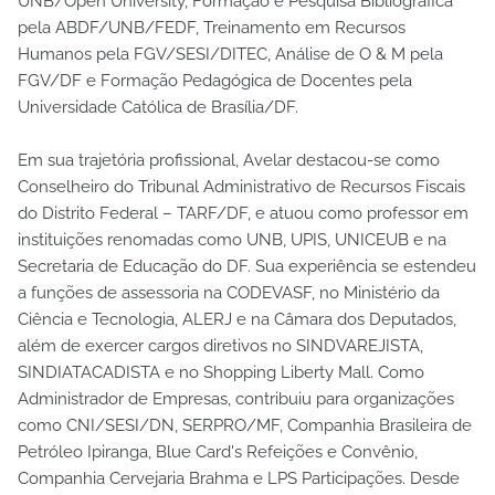
UNB/Open University, Formação e Pesquisa Bibliográfica
pela ABDF/UNB/FEDF, Treinamento em Recursos
Humanos pela FGV/SESI/DITEC, Análise de O & M pela
FGV/DF e Formação Pedagógica de Docentes pela
Universidade Católica de Brasília/DF.
Em sua trajetória profissional, Avelar destacou-se como
Conselheiro do Tribunal Administrativo de Recursos Fiscais
do Distrito Federal – TARF/DF, e atuou como professor em
instituições renomadas como UNB, UPIS, UNICEUB e na
Secretaria de Educação do DF. Sua experiência se estendeu
a funções de assessoria na CODEVASF, no Ministério da
Ciência e Tecnologia, ALERJ e na Câmara dos Deputados,
além de exercer cargos diretivos no SINDVAREJISTA,
SINDIATACADISTA e no Shopping Liberty Mall. Como
Administrador de Empresas, contribuiu para organizações
como CNI/SESI/DN, SERPRO/MF, Companhia Brasileira de
Petróleo Ipiranga, Blue Card's Refeições e Convênio,
Companhia Cervejaria Brahma e LPS Participações. Desde