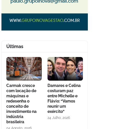
Últimas
Carmak cresce
Damares e Celina
com locação de
costuram paz
máquinas e
entre Michelle e
redesenha o
Flávio: “Vamos
conceito de
reunir um
investimento na
exército”
indústria
24 Julho, 2026
brasileira
04 Agosto, 2026