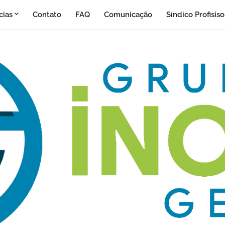
cias
Contato
FAQ
Comunicação
Síndico Profisis