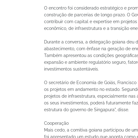
O encontro foi considerado estratégico e prom
construção de parcerias de longo prazo. O Go
contribuir com capital e expertise em projet
econômico, de infraestrutura e a transição ene
Durante a conversa, a delegação goiana deu de
abastecimento, com ênfase na geração de ener
Também apresentou as condições geográficas e
expansão e ambiente regulatório seguro, fato
investimentos sustentáveis.
O secretário de Economia de Goiás, Francisco 
os projetos em andamento no estado. Segundo e
projetos de infraestrutura, especialmente nas
os seus investimentos, poderá futuramente fa
estrutura do governo de Singapura", disse.
Cooperação
Mais cedo, a comitiva goiana participou de u
foi apresentado um estudo que aponta como e