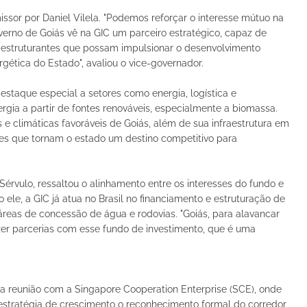
issor por Daniel Vilela. "Podemos reforçar o interesse mútuo na
verno de Goiás vê na GIC um parceiro estratégico, capaz de
os estruturantes que possam impulsionar o desenvolvimento
rgética do Estado", avaliou o vice-governador.
staque especial a setores como energia, logística e
gia a partir de fontes renováveis, especialmente a biomassa.
 climáticas favoráveis de Goiás, além de sua infraestrutura em
res que tornam o estado um destino competitivo para
Sérvulo, ressaltou o alinhamento entre os interesses do fundo e
le, a GIC já atua no Brasil no financiamento e estruturação de
 áreas de concessão de água e rodovias. "Goiás, para alavancar
zer parcerias com esse fundo de investimento, que é uma
ma reunião com a Singapore Cooperation Enterprise (SCE), onde
stratégia de crescimento o reconhecimento formal do corredor