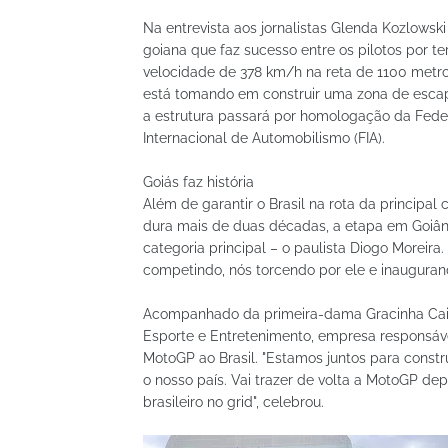
Na entrevista aos jornalistas Glenda Kozlowski 
goiana que faz sucesso entre os pilotos por t
velocidade de 378 km/h na reta de 1100 metro
está tomando em construir uma zona de escap
a estrutura passará por homologação da Feder
Internacional de Automobilismo (FIA).
Goiás faz história
Além de garantir o Brasil na rota da principa
dura mais de duas décadas, a etapa em Goiânia 
categoria principal – o paulista Diogo Moreira
competindo, nós torcendo por ele e inaugurand
Acompanhado da primeira-dama Gracinha Caia
Esporte e Entretenimento, empresa responsáve
MotoGP ao Brasil. "Estamos juntos para constr
o nosso país. Vai trazer de volta a MotoGP de
brasileiro no grid", celebrou.