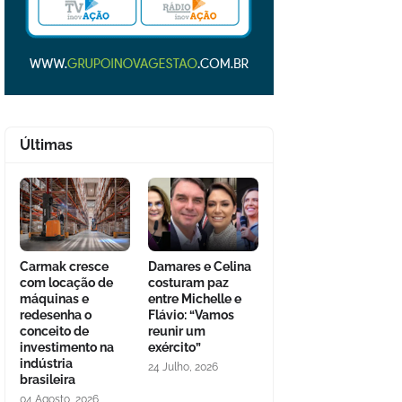
Últimas
Carmak cresce
Damares e Celina
com locação de
costuram paz
máquinas e
entre Michelle e
redesenha o
Flávio: “Vamos
conceito de
reunir um
investimento na
exército”
indústria
24 Julho, 2026
brasileira
04 Agosto, 2026