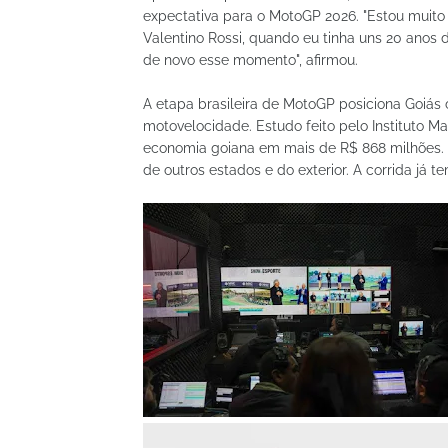
expectativa para o MotoGP 2026. "Estou muito 
Valentino Rossi, quando eu tinha uns 20 anos d
de novo esse momento", afirmou.
A etapa brasileira de MotoGP posiciona Goiá
motovelocidade. Estudo feito pelo Instituto Ma
economia goiana em mais de R$ 868 milhões. O
de outros estados e do exterior. A corrida já t