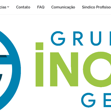
cias
Contato
FAQ
Comunicação
Síndico Profisis