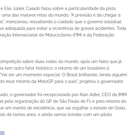
e Elia Júnior, Caiado falou sobre a particularidade da pista
er uma das maiores retas do mundo. "A previsão é de chegar à
s", mencionou, ressaltando o cuidado que o governo estadual
e adequada para evitar a ocorrência de graves acidentes. Toda
ação Internacional de Motociclismo (FIM) e da Federação
l competição sobre duas rodas do mundo, após um hiato que já
tem outro fator histórico: o retorno de um brasileiro à
. "Vai ser um momento especial. O Brasil brilhando, tendo alguém
o esse retorno da MotoGP para o país", projetou o governador.
do, o governador foi recepcionado por Alan Adler, CEO da IMM
l pela organização do GP de São Paulo de F1 e pelo retorno do
uir um evento de excelência, que vai orgulhar o estado de Goiás,
pois de tantos anos, e ainda vamos brindar com um piloto