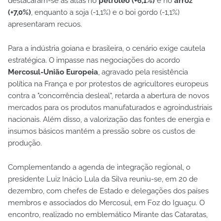
destacaram-se as altas no
petróleo (+6,1%)
e no
arroz
(+7,0%)
, enquanto a soja (-1,1%) e o boi gordo (-1,1%)
apresentaram recuos.
Para a indústria goiana e brasileira, o cenário exige cautela
estratégica. O impasse nas negociações do acordo
Mercosul-União Europeia
, agravado pela resistência
política na França e por protestos de agricultores europeus
contra a "concorrência desleal", retarda a abertura de novos
mercados para os produtos manufaturados e agroindustriais
nacionais. Além disso, a valorização das fontes de energia e
insumos básicos mantém a pressão sobre os custos de
produção.
Complementando a agenda de integração regional, o
presidente Luiz Inácio Lula da Silva reuniu-se, em 20 de
dezembro, com chefes de Estado e delegações dos países
membros e associados do Mercosul, em Foz do Iguaçu. O
encontro, realizado no emblemático Mirante das Cataratas,