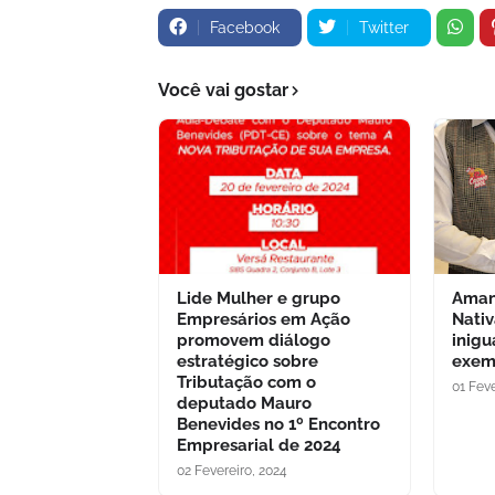
Facebook
Twitter
Você vai gostar
Lide Mulher e grupo
Aman
Empresários em Ação
Nativ
promovem diálogo
inigu
estratégico sobre
exem
Tributação com o
01 Feve
deputado Mauro
Benevides no 1º Encontro
Empresarial de 2024
02 Fevereiro, 2024