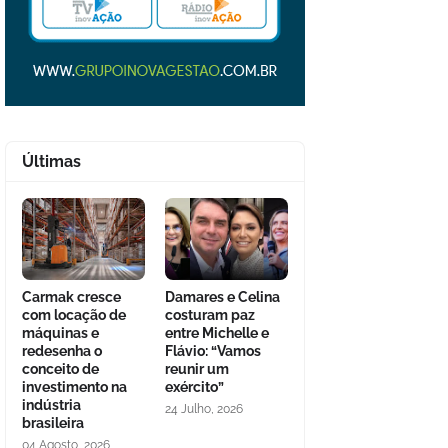
Últimas
Carmak cresce
Damares e Celina
com locação de
costuram paz
máquinas e
entre Michelle e
redesenha o
Flávio: “Vamos
conceito de
reunir um
investimento na
exército”
indústria
24 Julho, 2026
brasileira
04 Agosto, 2026