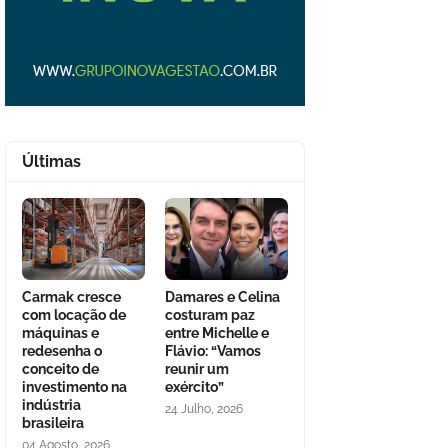
Últimas
Carmak cresce
Damares e Celina
com locação de
costuram paz
máquinas e
entre Michelle e
redesenha o
Flávio: “Vamos
conceito de
reunir um
investimento na
exército”
indústria
24 Julho, 2026
brasileira
04 Agosto, 2026