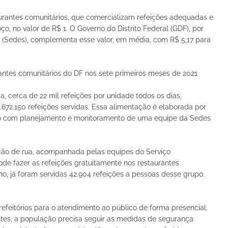
taurantes comunitários, que comercializam refeições adequadas e
o, no valor de R$ 1. O Governo do Distrito Federal (GDF), por
 (Sedes), complementa esse valor, em média, com R$ 5,17 para
rantes comunitários do DF nos sete primeiros meses de 2021
 cerca de 22 mil refeições por unidade todos os dias,
.672.150 refeições servidas. Essa alimentação é elaborada por
do com planejamento e monitoramento de uma equipe da Sedes
ção de rua, acompanhada pelas equipes do Serviço
de fazer as refeições gratuitamente nos restaurantes
lho, já foram servidas 42.904 refeições a pessoas desse grupo.
refeitórios para o atendimento ao público de forma presencial.
antes, a população precisa seguir as medidas de segurança