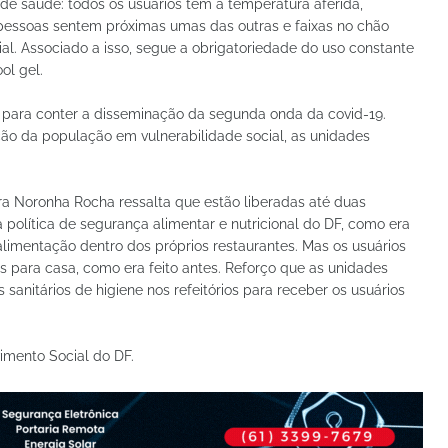
 de saúde: todos os usuários têm a temperatura aferida,
 pessoas sentem próximas umas das outras e faixas no chão
al. Associado a isso, segue a obrigatoriedade do uso constante
ol gel.
 para conter a disseminação da segunda onda da covid-19.
ção da população em vulnerabilidade social, as unidades
ra Noronha Rocha ressalta que estão liberadas até duas
 política de segurança alimentar e nutricional do DF, como era
 alimentação dentro dos próprios restaurantes. Mas os usuários
para casa, como era feito antes. Reforço que as unidades
sanitários de higiene nos refeitórios para receber os usuários
imento Social do DF.