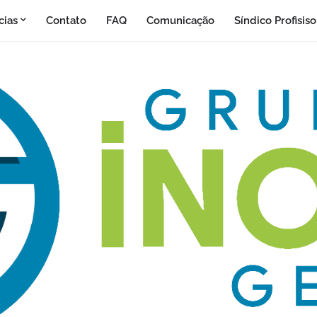
cias
Contato
FAQ
Comunicação
Síndico Profisis