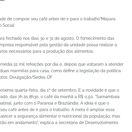
idade de comprar seu café antes de ir para o trabalho"Mayara
o Social
á fechado nos dias 30 e 31 de agosto. O fornecimento das
empresa responsável pela gestão da unidade possa realizar a
rios necessários para a produção dos alimentos.
édia 22 mil refeições por dia e, depois que voltaram a atender
duas marmitas para casa, como define a legislação da política
 Fotos: Divulgação/Sedes-DF
róxima quarta-feira, dia 1º de setembro. E a novidade é que o
ábado, das 7h às 8h30, o café da manhã a R$ 0,50. "Samambaia
matinal, junto com o Paranoá e Brazlândia. A ideia é que o
seu café antes de ir para o trabalho. A meta é ampliar essa
rtalecer a segurança alimentar e nutricional da população, mas
estão em andamento", explica a secretária de Desenvolvimento