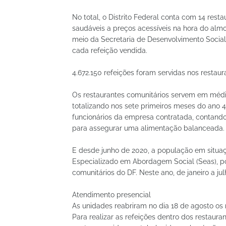
No total, o Distrito Federal conta com 14 res
saudáveis a preços acessíveis na hora do almoç
meio da Secretaria de Desenvolvimento Social
cada refeição vendida.
4.672.150 refeições foram servidas nos restau
Os restaurantes comunitários servem em média,
totalizando nos sete primeiros meses do ano 4
funcionários da empresa contratada, contan
para assegurar uma alimentação balanceada.
E desde junho de 2020, a população em situa
Especializado em Abordagem Social (Seas), po
comunitários do DF. Neste ano, de janeiro a ju
Atendimento presencial
As unidades reabriram no dia 18 de agosto os 
Para realizar as refeições dentro dos restaur